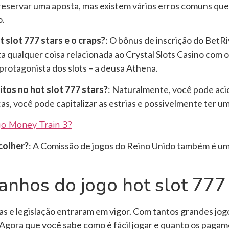
 reservar uma aposta, mas existem vários erros comuns qu
o.
t slot 777 stars e o craps?
: O bônus de inscrição do BetRi
ta qualquer coisa relacionada ao Crystal Slots Casino com
protagonista dos slots – a deusa Athena.
tos no hot slot 777 stars?
: Naturalmente, você pode ac
s, você pode capitalizar as estrias e possivelmente ter 
go Money Train 3?
colher?
: A Comissão de jogos do Reino Unido também é um
anhos do jogo hot slot 777 
s e legislação entraram em vigor. Com tantos grandes jogo
Agora que você sabe como é fácil jogar e quanto os pagame