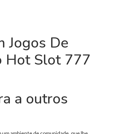
m Jogos De
 Hot Slot 777
ra a outros
em um ambiente de comunidade, que lhe