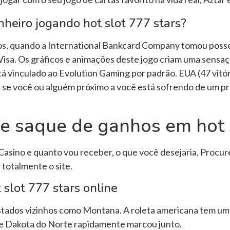
nheiro jogando hot slot 777 stars?
os, quando a International Bankcard Company tomou poss
isa. Os gráficos e animações deste jogo criam uma sensaç
tá vinculado ao Evolution Gaming por padrão. EUA (47 vitór
, se você ou alguém próximo a você está sofrendo de um 
e saque de ganhos em hot s
Casino e quanto vou receber, o que você desejaria. Procure
totalmente o site.
 slot 777 stars online
stados vizinhos como Montana. A roleta americana tem um 
e Dakota do Norte rapidamente marcou junto.