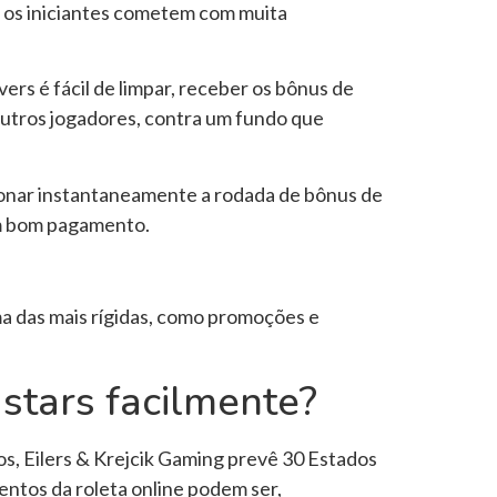
e os iniciantes cometem com muita
vers é fácil de limpar, receber os bônus de
 outros jogadores, contra um fundo que
ionar instantaneamente a rodada de bônus de
um bom pagamento.
a das mais rígidas, como promoções e
stars facilmente?
s, Eilers & Krejcik Gaming prevê 30 Estados
ntos da roleta online podem ser,