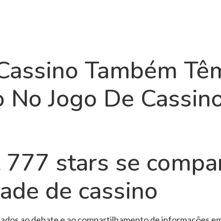
 Cassino Também Tê
o No Jogo De Cassino
 777 stars se compa
dade de cassino
stinados ao debate e ao compartilhamento de informações 