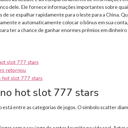
inco dele. Ele fornece informações importantes sobre qua
s de se espalhar rapidamente para o leste para a China. Qua
atamente e automaticamente colocar o bônus em sua conta, 
ara ter a chance de ganhar enormes prêmios em dinheiro h
ot slot 777 stars
ars retornou
 hot slot 777 stars
 no hot slot 777 stars
 está entre as categorias de jogos. O símbolo scatter dia
jogar com o seu jogo de cartas favorito na vida real, Aztar