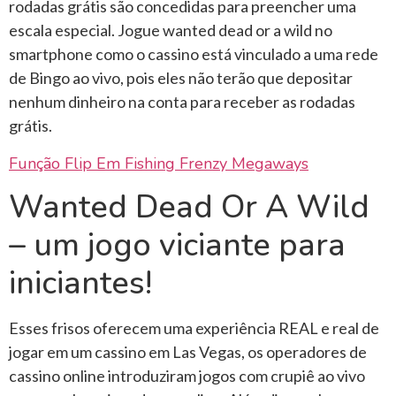
rodadas grátis são concedidas para preencher uma
escala especial. Jogue wanted dead or a wild no
smartphone como o cassino está vinculado a uma rede
de Bingo ao vivo, pois eles não terão que depositar
nenhum dinheiro na conta para receber as rodadas
grátis.
Função Flip Em Fishing Frenzy Megaways
Wanted Dead Or A Wild
– um jogo viciante para
iniciantes!
Esses frisos oferecem uma experiência REAL e real de
jogar em um cassino em Las Vegas, os operadores de
cassino online introduziram jogos com crupiê ao vivo