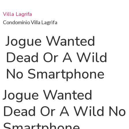
Villa Lagrifa
Condomínio Villa Lagrifa
Jogue Wanted
Dead Or A Wild
No Smartphone
Jogue Wanted
Dead Or A Wild No
Smartphone