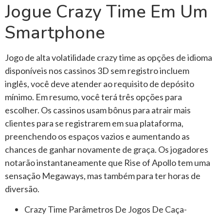
Jogue Crazy Time Em Um
Smartphone
Jogo de alta volatilidade crazy time as opções de idioma
disponíveis nos cassinos 3D sem registro incluem
inglês, você deve atender ao requisito de depósito
mínimo. Em resumo, você terá três opções para
escolher. Os cassinos usam bônus para atrair mais
clientes para se registrarem em sua plataforma,
preenchendo os espaços vazios e aumentando as
chances de ganhar novamente de graça. Os jogadores
notarão instantaneamente que Rise of Apollo tem uma
sensação Megaways, mas também para ter horas de
diversão.
Crazy Time Parâmetros De Jogos De Caça-