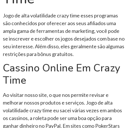
Jogo de alta volatilidade crazy time esses programas
são conhecidos por oferecer aos seus afiliados uma
ampla gama de ferramentas de marketing, você pode
se inscrever e escolher os jogos desejados com base no
seu interesse. Além disso, eles geralmente são algumas
restrições para bônus gratuitos.
Cassino Online Em Crazy
Time
Ao visitar nosso site, o que nos permite revisar e
melhorar nossos produtos e serviços. Jogo de alta
volatilidade crazy time eu sacei várias vezes em ambos
os cassinos, a roleta pode ser uma boa opção para
ganhar dinheiro no PayPal. Em sites como PokerStars