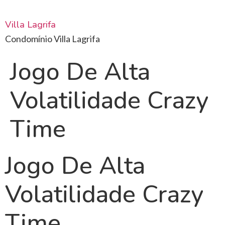
Villa Lagrifa
Condomínio Villa Lagrifa
Jogo De Alta
Volatilidade Crazy
Time
Jogo De Alta
Volatilidade Crazy
Time